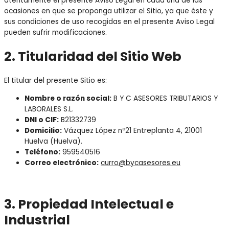
atentamente el presente Aviso Legal en cada una de las
ocasiones en que se proponga utilizar el Sitio, ya que éste y
sus condiciones de uso recogidas en el presente Aviso Legal
pueden sufrir modificaciones.
2. Titularidad del Sitio Web
El titular del presente Sitio es:
Nombre o razón social:
B Y C ASESORES TRIBUTARIOS Y
LABORALES S.L.
DNI o CIF:
B21332739
Domicilio:
Vázquez López nº21 Entreplanta 4, 21001
Huelva (Huelva).
Teléfono:
959540516
Correo electrónico:
curro@bycasesores.eu
3. Propiedad Intelectual e
Industrial