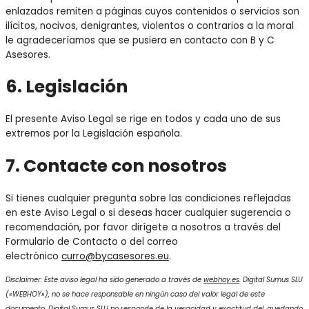
enlazados remiten a páginas cuyos contenidos o servicios son
ilícitos, nocivos, denigrantes, violentos o contrarios a la moral
le agradeceríamos que se pusiera en contacto con B y C
Asesores.
6. Legislación
El presente Aviso Legal se rige en todos y cada uno de sus
extremos por la Legislación española.
7. Contacte con nosotros
Si tienes cualquier pregunta sobre las condiciones reflejadas
en este Aviso Legal o si deseas hacer cualquier sugerencia o
recomendación, por favor dirígete a nosotros a través del
Formulario de Contacto o del correo
electrónico
curro@bycasesores.eu
.
Disclaimer: Este aviso legal ha sido generado a través de
webhoy.es
. Digital Sumus SLU
(«WEBHOY»), no se hace responsable en ningún caso del valor legal de este
documento. Digital Sumus SLU no responde de la veracidad y exactitud del, quedando