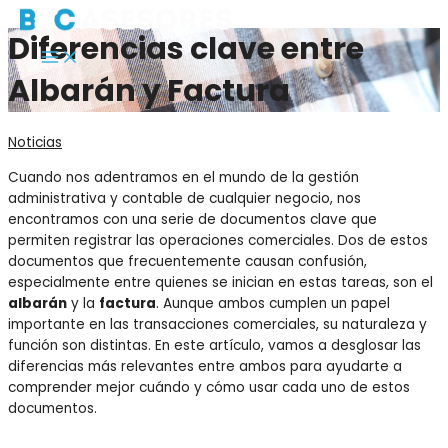
Ir
Nombre
Main
Menu
al
y
Diferencias clave entre
contenido
Apellidos
Albarán y Factura
Noticias
Cuando nos adentramos en el mundo de la gestión
administrativa y contable de cualquier negocio, nos
encontramos con una serie de documentos clave que
permiten registrar las operaciones comerciales. Dos de estos
documentos que frecuentemente causan confusión,
especialmente entre quienes se inician en estas tareas, son el
albarán
y la
factura
. Aunque ambos cumplen un papel
importante en las transacciones comerciales, su naturaleza y
función son distintas. En este artículo, vamos a desglosar las
diferencias más relevantes entre ambos para ayudarte a
comprender mejor cuándo y cómo usar cada uno de estos
documentos.